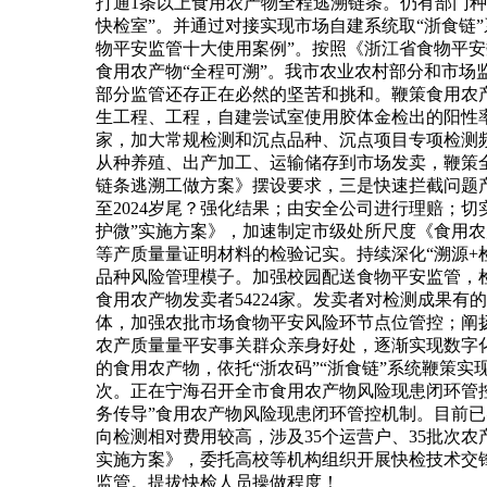
打通1条以上食用农产物全程逃溯链条。仍有部门种
快检室”。并通过对接实现市场自建系统取“浙食链
物平安监管十大使用案例”。按照《浙江省食物平安
食用农产物“全程可溯”。我市农业农村部分和市场
部分监管还存正在必然的坚苦和挑和。鞭策食用农产
生工程、工程，自建尝试室使用胶体金检出的阳性率
家，加大常规检测和沉点品种、沉点项目专项检测频
从种养殖、出产加工、运输储存到市场发卖，鞭策全
链条逃溯工做方案》摆设要求，三是快速拦截问题
至2024岁尾？强化结果；由安全公司进行理赔；
护微”实施方案》，加速制定市级处所尺度《食用
等产质量量证明材料的检验记实。持续深化“溯源+检
品种风险管理模子。加强校园配送食物平安监管，检测
食用农产物发卖者54224家。发卖者对检测成果
体，加强农批市场食物平安风险环节点位管控；阐
农产质量量平安事关群众亲身好处，逐渐实现数字化
的食用农产物，依托“浙农码”“浙食链”系统鞭策实
次。正在宁海召开全市食用农产物风险现患闭环管控
务传导”食用农产物风险现患闭环管控机制。目前已实
向检测相对费用较高，涉及35个运营户、35批次
实施方案》，委托高校等机构组织开展快检技术交
监管。提拔快检人员操做程度！