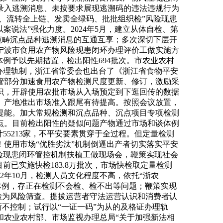
录入逃溯消息、未按要求展现逃溯码的违法违规行为
、流转全上链、发卖全绿码、批批组织检”风险现患
说法”强化力度。2024年5月，建立从体自检、第
范畴沉点品种逃溯消息的互通互享；多次深切下层开
宁波市食用农产物风险现患闭环办理评价工做实施方
例予以先期措置，检出阳性694批次。市农业农村
办理轨制，浙江省常委会也出台了《浙江省食物平安
管部分加速食用农产物检测尺度更新、修订，激励采
识，开辟使用农批市场从入场预定到下逛回传的数据
）产地准出市场准入跟尾有待提高。按照会议放置，
提能。加大常规检测和沉点品种、沉点项目专项检测
点。目前检出阳性的疑似问题产物通过市场和谈体例
5213家，不平安要素贯穿于全过程。但定量检测
！使用市场“优胜劣汰”机制倒逼出产者切实落实平安
险现患闭环管控机制扶植工做现场会，鞭策实现社会
已实施快检183.8万批次，市场快检取定量检测
年10月，检测人员文化程度不高，依托“浙农
体系体例，存正在检测不会检、检不出等问题；鞭策实现
检为风险筛查。提拔运营者守法运营认识和消费者认
晰不控制；试行以“一证一码”为从的及格证办理轨
和农业农村部、市场监视办理总局“关于加强新法相