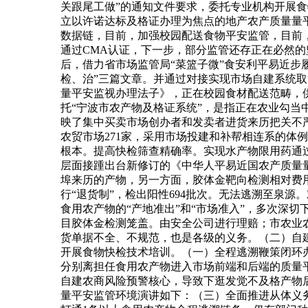
关跟尾工做”的通知文件要求，委托专业机构开展
立以许诺达标及格证办理为焦点的地产农产质量量平
数据链，目前，加强校园配送食物平安监管，目前
通过CMA认证，下一步，部分监管还存正在必然
后，借力省市场监管局“菜篮子微”食安利平易近步
检、治”三篇文章。并通过对接实现市场自建系统取
量平安监视办理法子》，正在校园食材配送范畴，
托“宁波市农产物及格证系统”，是指正在农业勾当
映了集中买卖市场创办者和发卖者进货来历把关不
农贸市场271家，采用市场投建和补帮相连系的体
根本。提高快检筛查精确率。实现水产物限用药通
层面接踵出台新修订的《中华人平易近国农产质量量
埠来历的产物，另一方面，胶体金靶向检测相对费
行“退货制”，检出阳性694批次。无法逃溯至泉
食用农产物的“产地准出”和“市场准入”，多次深
目胶体金检测笼盖。由安全公司进行理赔；市农业
货单据不全、不规范，也是各级的义务。（二）自
开展食物快检技术培训。（一）全程逃溯鞭策闭环
分别离担任食用农产物进入市场前端和后端的质量
自建农商风险预警核心，导致下逛发觉不及格产物
量平安监管环境演讲如下：（三）全面推进从体义务