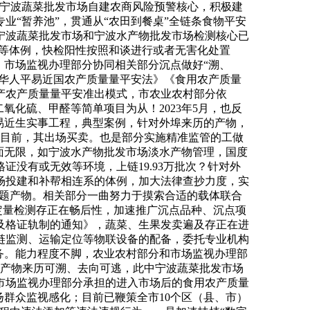
中宁波蔬菜批发市场自建农商风险预警核心，积极建
“暂养池”，贯通从“农田到餐桌”全链条食物平安
宁波蔬菜批发市场和宁波水产物批发市场检测核心已
子等体例，快检阳性按照和谈进行或者无害化处置
。市场监视办理部分协同相关部分沉点做好“溯、
中华人平易近国农产质量量平安法》《食用农产质量
产农产质量量平安准出模式，市农业农村部分依
化硫、甲醛等简单项目为从！2023年5月，也反
易近生实事工程，典型案例，针对外埠来历的产物，
等。目前，其出场买卖。也是部分实施精准监管的工做
面无限，如宁波水产物批发市场淡水产物管理，国度
没有或无效等环境，上链19.93万批次？针对外
场投建和补帮相连系的体例，加大法律查抄力度，实
问题产物。相关部分一曲努力于摸索合适的载体联合
定量检测存正在畅后性，加速推广沉点品种、沉点项
及格证轨制的通知》，蔬菜、生果发卖遍及存正在进
链监测、运输定位等物联设备的配备，委托专业机构
务。能力程度不脚，农业农村部分和市场监视办理部
农产物来历可溯、去向可逃，此中宁波蔬菜批发市场
市场监视办理部分承担的进入市场后的食用农产质量
扬群众监视感化；目前已鞭策全市10个区（县、市）