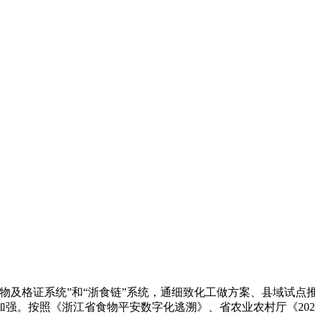
及格证系统”和“浙食链”系统，通细致化工做方案、县域试点
强。按照《浙江省食物平安数字化逃溯》、省农业农村厅《20