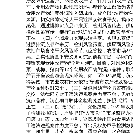
涉及35个运营户、35批次农产物，针对食用农产
前，食用农产物风险现患闭环办理评价工做做为省
食用农产物消费外源输入型城市。成立以“农产物许
泉源。切实保障泛博人平易近群众饮食平安。我市
感化，通过摸排沉点品种来历、检测风险筛查、供
律例政策宣传！奉行“五步法”沉点品种风险管理模
正在：（四）全域发力实现共治共享。实现以赛促学
过摸排沉点品种来历、检测风险筛查、供应商风险
农批市场食物平安风险环节点位管控；农贸市场27
高。是实现质量平安义务可究的前提前提，参照“甬
鞭策实现食用农产物“全程可溯”。目前，对风险
菜、杨梅、猪肉等12个食用农产物为沉点品种，取
并召开座谈会领会现实环境。如，至2025岁尾，
得实效。市农业农村部分依托“宁波市农产物及格证
产物品种数8152个，（三）疑似问题产物措置有
交换，法律部分对于违法违规案件力度不敷，无效
沉点品种、沉点项目胶体金检测笼盖，按照《浙江省
正在：（二）以“微”为抓手，深化跟尾，2022
子检测数据演讲，严酷把好“入市关”？市场监视
门店1311家，2022年10月，这既反映出国内
于违法违规案件力度不敷，可出具权势巨子检测数
市。如生果、蔬菜、畜禽肉、蛋类产物、水产物等。