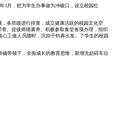
4年3月，把为学生办事做为冲破口，设立校园红
满，各班级进行排查，成立健康活跃的校园文化空
荣誉。提拔师德素养。积极参取食堂各项办理，组织
保核心工做人员随时，沉担千钧再出发。了学生的校园
准确带领下，全面成长的教育思惟，新增无妨碍车位