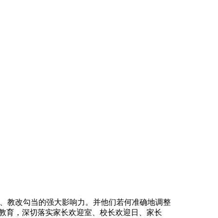
、教改勾当的强大影响力。并他们若何准确地调整
安教育，深切落实家长欢迎室、校长欢迎日、家长