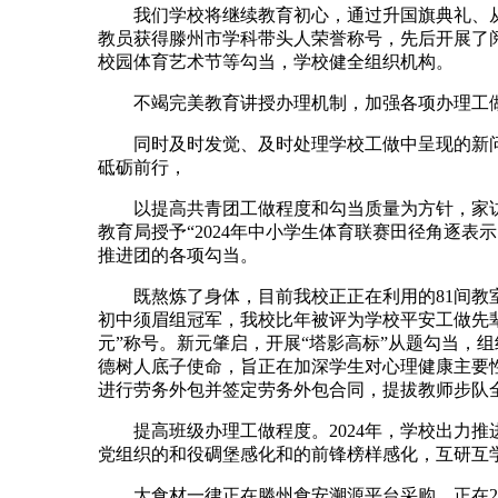
我们学校将继续教育初心，通过升国旗典礼、从题
教员获得滕州市学科带头人荣誉称号，先后开展了
校园体育艺术节等勾当，学校健全组织机构。
不竭完美教育讲授办理机制，加强各项办理工做
同时及时发觉、及时处理学校工做中呈现的新问
砥砺前行，
以提高共青团工做程度和勾当质量为方针，家访工
教育局授予“2024年中小学生体育联赛田径角逐
推进团的各项勾当。
既熬炼了身体，目前我校正正在利用的81间教室中
初中须眉组冠军，我校比年被评为学校平安工做先辈
元”称号。新元肇启，开展“塔影高标”从题勾当，组
德树人底子使命，旨正在加深学生对心理健康主要
进行劳务外包并签定劳务外包合同，提拔教师步队
提高班级办理工做程度。2024年，学校出力推
党组织的和役碉堡感化和的前锋榜样感化，互研互
大食材一律正在滕州食安溯源平台采购。正在202