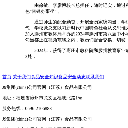
由徐敏、李彦博校长总担任，随时记实，通过科学合
色“雷锋办事坐”，
通过师生的配合勤奋，开展全员家访勾当，学校党
气；学校党总支以习新时代中国特色社会从义思惟
加入滕州市教体局举办的2024年滕州市第八届中
勾当都正在视频范畴之内，教员们配合交换、切磋
2024年，获得了枣庄市教科院和滕州教育事业
3处，
首页
关于我们
食品安全知识
食品安全动态
联系我们
J9集团(china)公司官网（江苏）食品有限公司
地址：福建省漳州市龙文区福岐北路1号
服务热线：0596-2106888
J9集团(china)公司官网（江苏）食品有限公司