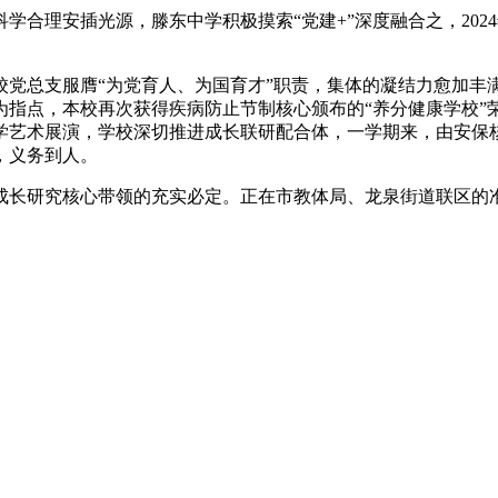
理安插光源，滕东中学积极摸索“党建+”深度融合之，202
总支服膺“为党育人、为国育才”职责，集体的凝结力愈加丰
为指点，本校再次获得疾病防止节制核心颁布的“养分健康学校”
小学艺术展演，学校深切推进成长联研配合体，一学期来，由安
，义务到人。
成长研究核心带领的充实必定。正在市教体局、龙泉街道联区的